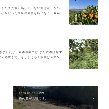
も、まだまだ青く熟していない実ばかりなの
え、心配だった台風の被害も特になく、今年…
きましたが、萩本農園では まだ収穫はせず
甘く熟すまで、もうしばらく収穫はガマン…
2020.03.02 14:28
梅の花が見頃です。