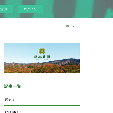
ぐ試す
ログイン
ホーム
記事一覧
師走！
収穫開始！